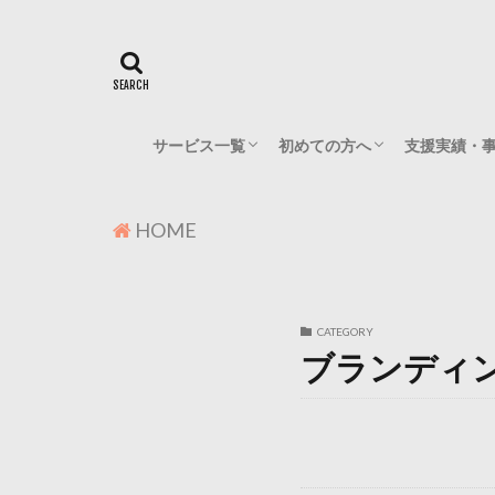
サービス一覧
初めての方へ
支援実績・
無料相談
スポット相談・壁打ち
事業計画・資金調達支援
事業承継・後継者支援
よこの山プランニングの考え
プロフィール
対応していないご相談につい
ご相談の流れ
HOME
CATEGORY
ブランディ