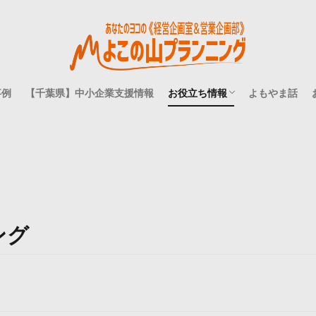
事例
【千葉県】中小企業支援情報
お役立ち情報
よもやま話
方
て
事業承継
補助金・助成金
融資・借入
経営理念
人事・組織開発
ブランディング
マーケティング
経営理論は仮面ライダーで
ング