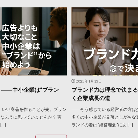
2025年1月13日
――中小企業は“ブラン
ブランド力は理念で決まる
く企業成長の道
、いい商品を作ることが先。ブラン
――そう感じている経営者の方は
んなふうに思っていませんか？ 実
多くの中小企業が見落としがちな
…]
ランドの源は“経営理念”にあ […]