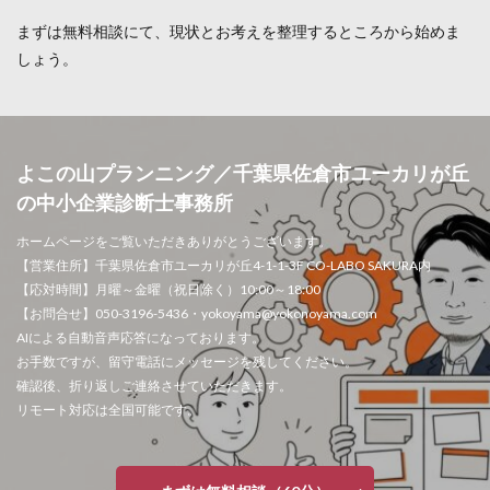
まずは無料相談にて、現状とお考えを整理するところから始めま
しょう。
よこの山プランニング／千葉県佐倉市ユーカリが丘
の中小企業診断士事務所
ホームページをご覧いただきありがとうございます。
【営業住所】千葉県佐倉市ユーカリが丘4-1-1-3F CO-LABO SAKURA内
【応対時間】月曜～金曜（祝日除く）10:00～18:00
【お問合せ】050-3196-5436・yokoyama@yokonoyama.com
AIによる自動音声応答になっております。
お手数ですが、留守電話にメッセージを残してください。
確認後、折り返しご連絡させていただきます。
リモート対応は全国可能です。