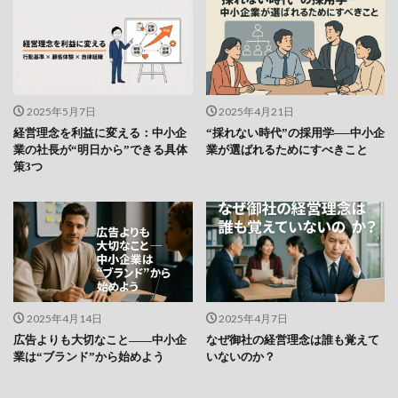
2025年5月7日
2025年4月21日
経営理念を利益に変える：中小企
“採れない時代”の採用学──中小企
業の社長が“明日から”できる具体
業が選ばれるためにすべきこと
策3つ
2025年4月14日
2025年4月7日
広告よりも大切なこと――中小企
なぜ御社の経営理念は誰も覚えて
業は“ブランド”から始めよう
いないのか？