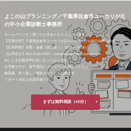
よこの山プランニング／千葉県佐倉市ユーカリが丘
の中小企業診断士事務所
ホームページをご覧いただきありがとうございます。
【営業住所】千葉県佐倉市ユーカリが丘4-1-1-3F CO-LABO SAKURA内
【応対時間】月曜～金曜（祝日除く）10:00～18:00
【お問合せ】050-3196-5436・yokoyama@yokonoyama.com
AIによる自動音声応答になっております。
お手数ですが、留守電話にメッセージを残してください。
確認後、折り返しご連絡させていただきます。
リモート対応は全国可能です。
まずは無料相談（60分）