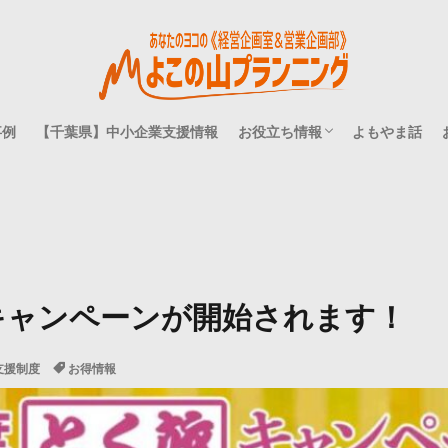
事例
【千葉県】中小企業支援情報
お役立ち情報
よもやま話
方
て
事業承継
補助金・助成金
融資・借入
経営理念
人事・組織開発
ブランディング
マーケティング
経営理論は仮面ライダーで
キャンペーンが開始されます！
支援制度
お得情報