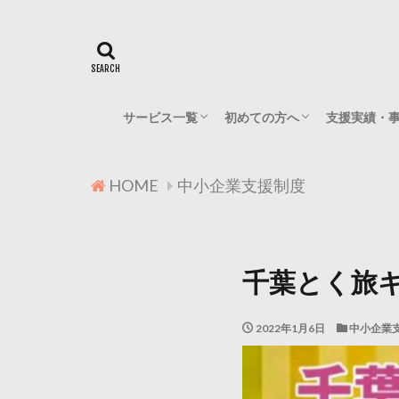
サービス一覧
初めての方へ
支援実績・
無料相談
スポット相談・壁打ち
事業計画・資金調達支援
事業承継・後継者支援
よこの山プランニングの考え
プロフィール
対応していないご相談につい
ご相談の流れ
HOME
中小企業支援制度
千葉とく旅
2022年1月6日
中小企業