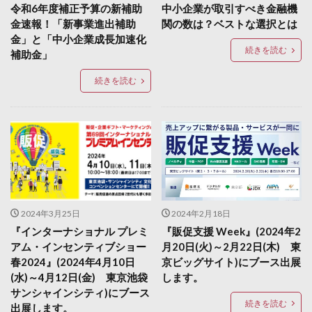
令和6年度補正予算の新補助
中小企業が取引すべき金融機
金速報！「新事業進出補助
関の数は？ベストな選択とは
金」と「中小企業成長加速化
続きを読む
補助金」
続きを読む
2024年3月25日
2024年2月18日
『インターナショナル プレミ
『販促支援 Week』(2024年2
アム・インセンティブショー
月20日(火)～2月22日(木) 東
春2024』(2024年4月10日
京ビッグサイト)にブース出展
(水)～4月12日(金) 東京池袋
します。
サンシャインシティ)にブース
続きを読む
出展します。